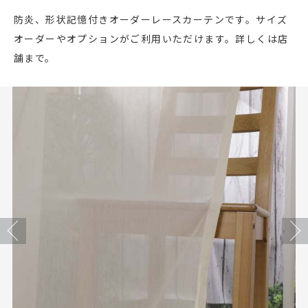
店舗をさがす
防炎、形状記憶付きオーダーレースカーテンです。サイズ
オーダーやオプションがご利用いただけます。詳しくは店
私たちのこだわり
舗まで。
お客様の声
お役立ち情報
FAQ
お問い合わせ
Previous
Next
お気に入りリスト