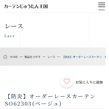
menu
CLOSE
レース
会社案内
Lace
お知らせ
HOME
製品をさがす
レース
【防炎】オーダーレースカーテン SO62
メディア掲載
採用情報
お気に入りに追加
社会貢献活動
【防炎】オーダーレースカーテン
SO62303(ベージュ)
製品をさがす