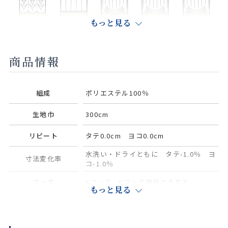
もっと見る
タグシェード
スカラップス
スカラップS
スカラップO
スカラップW
トレート型
型
型
型
商品情報
センタークロ
クロスオー
セパレート
トリム加工
組成
ポリエステル100％
ス
バー
生地巾
300cm
リピート
タテ0.0cm ヨコ0.0cm
水洗い・ドライともに タテ-1.0％ ヨ
寸法変化率
コ-1.0％
フック
Aフック、Bフック選択できます
もっと見る
別売り（共生地1本550円（税込み）※
タッセル
ご希望の場合はご用命ください。