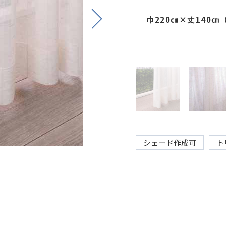
Next
巾220㎝×丈140
シェード作成可
ト