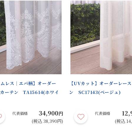
ームレス｜エバ柄】オーダー
【UVカット】オーダーレース
カーテン TA15614(ホワイ
ン SC17143(ベージュ)
34,900
12,
円
代表価格
代表価格
(税込 38,390円)
(税込 14