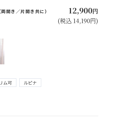
12,900
円
㎝（両開き／片開き共に）
(税込 14,190円)
リム可
ルピナ