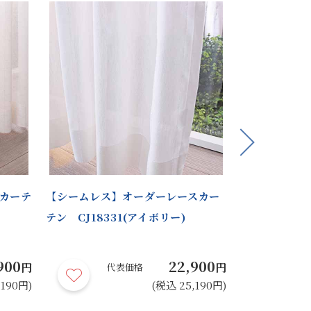
Next
カーテ
【シームレス】オーダーレースカー
【シームレス
テン CJ18331(アイボリー)
テン CJ183
900
22,900
円
円
代表価格
代
,190円)
(税込 25,190円)