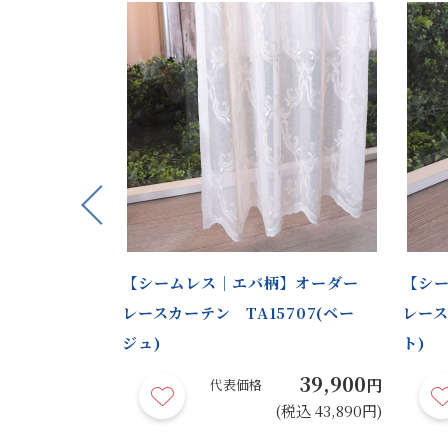
Previous
仕上げ｜シームレ
【シームレス｜エバ柄】オーダー
【シ
カーテン
レースカーテン TA15707(ベー
レース
ジュ)
ト)
22,900
39,900
円
円
代表価格
(税込 25,190円)
(税込 43,890円)