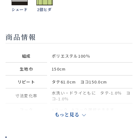
シェード
2倍ヒダ
商品情報
組成
ポリエステル100％
生地巾
150cm
リピート
タテ61.0cm ヨコ150.0cm
水洗い・ドライともに タテ-1.0％ ヨ
寸法変化率
コ-1.0％
フック
Aフック、Bフック選択できます
もっと見る