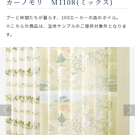
カーノモリ M1108(ミックス)
店舗をさがす
プーと仲間たちが暮らす、100エーカーの森のボイル。
私たちのこだわり
※こちらの商品は、生地サンプルのご提供対象外となりま
す。
お客様の声
お役立ち情報
FAQ
お問い合わせ
お気に入りリスト
Previous
Next