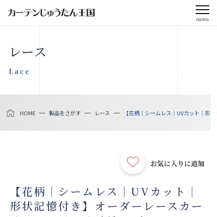
menu
CLOSE
レース
会社案内
Lace
お知らせ
HOME
製品をさがす
レース
【花柄｜シームレス｜UVカット｜形状記
メディア掲載
採用情報
お気に入りに追加
社会貢献活動
【花柄｜シームレス｜UVカット｜
形状記憶付き】オーダーレースカー
製品をさがす