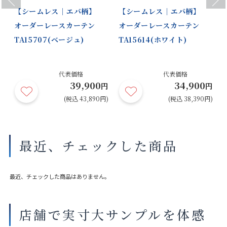
｜
【シームレス｜エバ柄】
【シームレス｜エバ柄】
オーダーレースカーテン
オーダーレースカーテン
TA15707(ベージュ)
TA15614(ホワイト)
代表価格
代表価格
39,900
34,900
円
円
円
円)
(税込 43,890円)
(税込 38,390円)
最近、チェックした商品
最近、チェックした商品はありません。
店舗で実寸大サンプルを体感