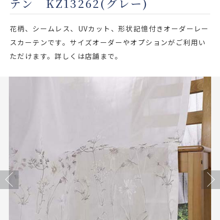
テン KZ13262(グレー)
店舗をさがす
花柄、シームレス、UVカット、形状記憶付きオーダーレー
私たちのこだわり
スカーテンです。サイズオーダーやオプションがご利用い
ただけます。詳しくは店舗まで。
お客様の声
お役立ち情報
FAQ
お問い合わせ
お気に入りリスト
Previous
Next