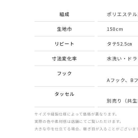
組成
ポリエステル1
生地巾
150cm
リピート
タテ52.5㎝ 
寸法変化率
水洗い・ドライ
フック
Aフック、B
タッセル
別売り（共生
サイズや縫製仕様によって価格が異なります。
実際の色や素材感は店舗にてご覧いただけます。
大きな巾を仕立てる場合、継ぎ目が入ることがございま