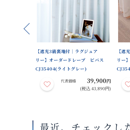
Previous
柄｜裏地付標
【遮光3級裏地付｜ラグジュア
【遮光
ープ ビバス
リー】オーダードレープ ビバス
リー
CJ35404(ライトグレー)
CJ35
44,900
39,900
円
円
代表価格
(税込 49,390円)
(税込 43,890円)
最近、チェックし