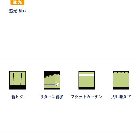
遮光1級C
箱ヒダ
リターン縫製
フラットカーテン
共生地タブ