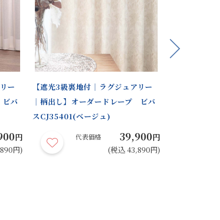
Next
アリー
【遮光3級裏地付｜ラグジュアリー
【遮光1級裏
 ビバ
｜柄出し】オーダードレープ ビバ
モダン】オー
スCJ35401(ベージュ)
CO57404(
900
39,900
円
円
代表価格
代
,890円)
(税込 43,890円)