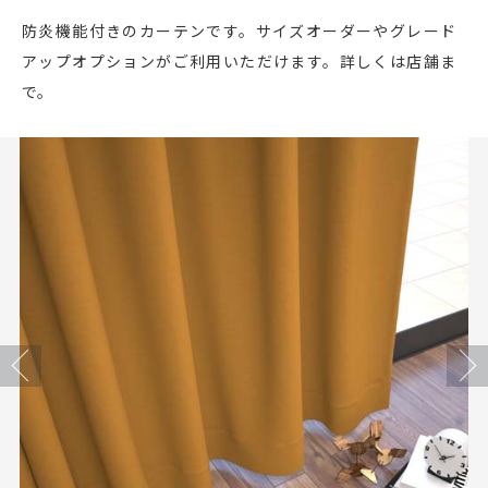
店舗をさがす
防炎機能付きのカーテンです。サイズオーダーやグレード
アップオプションがご利用いただけます。詳しくは店舗ま
私たちのこだわり
で。
お客様の声
お役立ち情報
FAQ
お問い合わせ
Previous
Next
お気に入りリスト