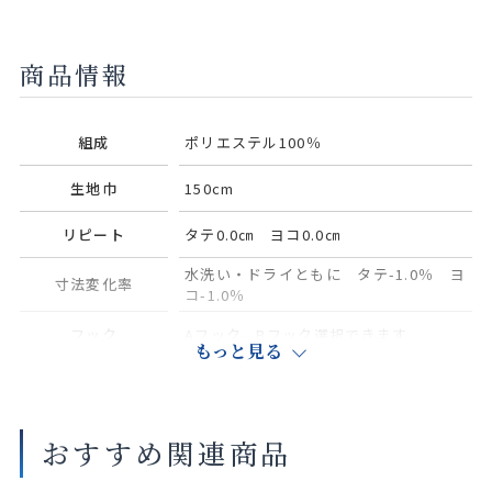
リターン縫製
フラットカー
ハトメ（大・
共生地タブ
裏地可
テン
中）
商品情報
2倍ヒダ
クッションカ
組成
ポリエステル100％
バー
生地巾
150cm
リピート
タテ0.0㎝ ヨコ0.0㎝
水洗い・ドライともに タテ-1.0％ ヨ
寸法変化率
コ-1.0％
フック
Aフック、Bフック選択できます
もっと見る
タッセル
別売り（共生地1本550円（税込み））
サイズや縫製仕様によって価格が異なります。
おすすめ関連商品
実際の色や素材感は店舗にてご覧いただけます。
大きな巾を仕立てる場合、継ぎ目が入ることがございます。