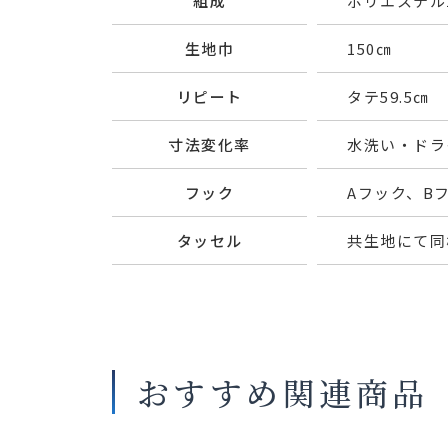
組成
ポリエステル1
生地巾
150㎝
リピート
タテ59.5㎝ 
寸法変化率
水洗い・ドライ
フック
Aフック、B
タッセル
共生地にて同
おすすめ関連商品