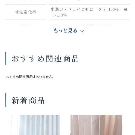
水洗い・ドライともに タテ-1.0％ ヨ
寸法変化率
コ-1.0％
フック
Aフック、Bフック選択できます
もっと見る
サイズや縫製仕様によって価格が異なります。
実際の色や素材感は店舗にてご覧いただけます。
おすすめ関連商品
大きな巾を仕立てる場合、継ぎ目が入ることがございます。
おすすめ関連商品はありません。
新着商品