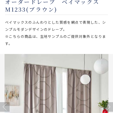
オーダードレープ ベイマックス
店舗をさがす
M1233(ブラウン)
私たちのこだわり
ベイマックスのふんわりとした質感を網点で表現した、シ
ンプルモダンデザインのドレープ。
お客様の声
※こちらの商品は、生地サンプルのご提供対象外となりま
す。
お役立ち情報
FAQ
お問い合わせ
お気に入りリスト
Previous
Next