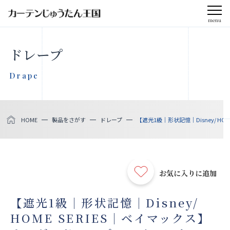
menu
CLOSE
ドレープ
会社案内
Drape
お知らせ
HOME
製品をさがす
ドレープ
【遮光1級｜形状記憶｜Disney/ H
メディア掲載
採用情報
お気に入りに追加
社会貢献活動
【遮光1級｜形状記憶｜Disney/
HOME SERIES｜ベイマックス】
製品をさがす