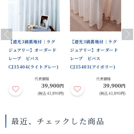
Previous
Next
【遮光3級裏地付｜ラグ
【遮光3級裏地付｜ラグ
ジュアリー】オーダード
ジュアリー】オーダード
レープ ビバス
レープ ビバス
CJ35404(ライトグレー)
CJ35403(アイボリー)
代表価格
代表価格
39,900
39,900
円
円
円
円)
(税込 43,890円)
(税込 43,890円)
最近、チェックした商品