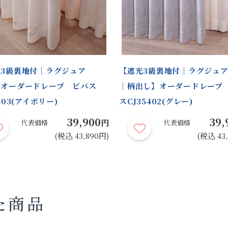
3級裏地付｜ラグジュア
【遮光3級裏地付｜ラグジュ
】オーダードレープ ビバス
｜柄出し】オーダードレープ
403(アイボリー)
スCJ35402(グレー)
39,900
39,
円
代表価格
代表価格
(税込 43,890円)
(税込 43
た商品