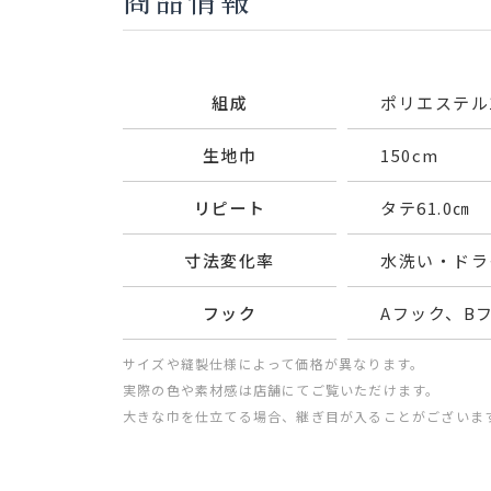
組成
ポリエステル1
生地巾
150cm
リピート
タテ61.0㎝ 
寸法変化率
水洗い・ドライ
フック
Aフック、B
サイズや縫製仕様によって価格が異なります。
実際の色や素材感は店舗にてご覧いただけます。
大きな巾を仕立てる場合、継ぎ目が入ることがございま