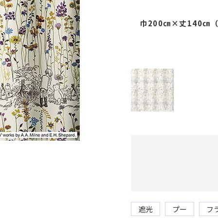
巾200㎝×丈140
遮光
プー
フ