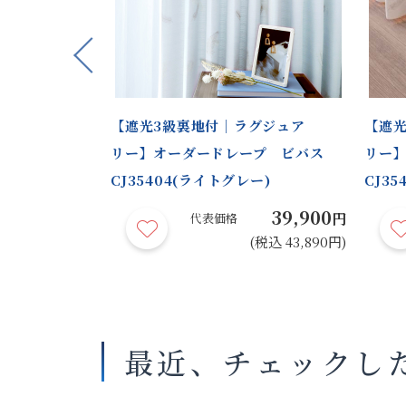
Previous
柄｜裏地付標
【遮光3級裏地付｜ラグジュア
【遮光
ープ ビバス
リー】オーダードレープ ビバス
リー
CJ35404(ライトグレー)
CJ35
44,900
39,900
円
円
代表価格
(税込 49,390円)
(税込 43,890円)
最近、チェックし