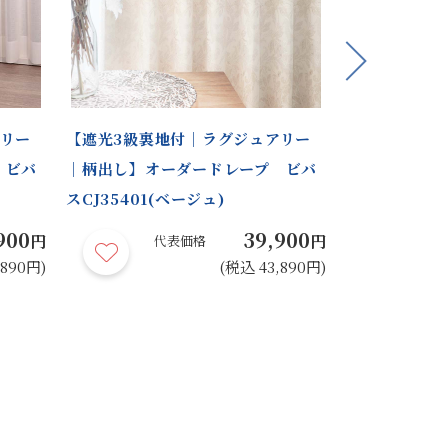
Next
アリー
【遮光3級裏地付｜ラグジュアリー
【遮光1級裏
 ビバ
｜柄出し】オーダードレープ ビバ
モダン】オー
スCJ35401(ベージュ)
CO57404(
900
39,900
円
円
代表価格
代
,890円)
(税込 43,890円)