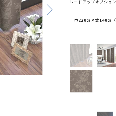
レードアップオプショ
Next
巾220㎝×丈140