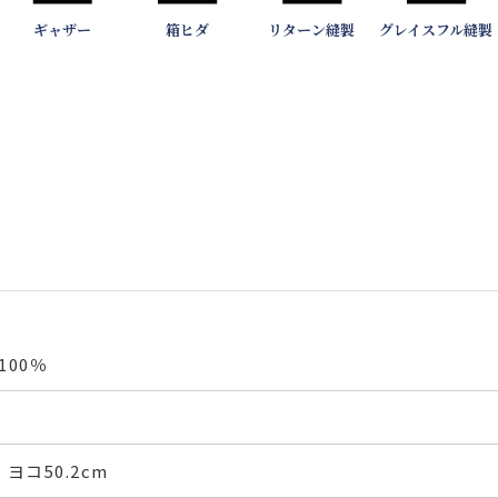
ギャザー
箱ヒダ
リターン縫製
グレイスフル縫製
00％
 ヨコ50.2cm