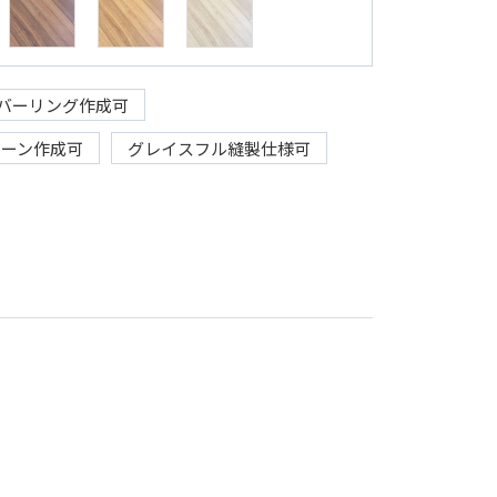
バーリング作成可
リーン作成可
グレイスフル縫製仕様可