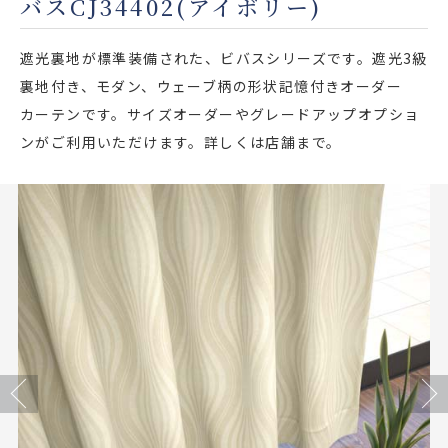
バスCJ34402(アイボリー)
店舗をさがす
遮光裏地が標準装備された、ビバスシリーズです。遮光3級
私たちのこだわり
裏地付き、モダン、ウェーブ柄の形状記憶付きオーダー
カーテンです。サイズオーダーやグレードアップオプショ
お客様の声
ンがご利用いただけます。詳しくは店舗まで。
お役立ち情報
FAQ
お問い合わせ
お気に入りリスト
Previous
Next