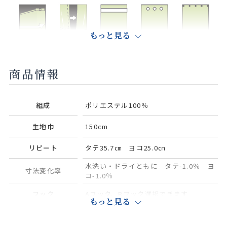
もっと見る
リターン縫製
グレイスフル
フラットカー
ハトメ（大・
共生地タブ
縫製
テン
中）
商品情報
クッションカ
組成
ポリエステル100％
バー
生地巾
150cm
リピート
タテ35.7㎝ ヨコ25.0㎝
水洗い・ドライともに タテ-1.0％ ヨ
寸法変化率
コ-1.0％
フック
Aフック、Bフック選択できます
もっと見る
裏地（標準色）
3級裏地（ベージュ）