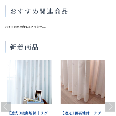
タッセル
別売り（共生地1本550円（税込み）
おすすめ関連商品
サイズや縫製仕様によって価格が異なります。
実際の色や素材感は店舗にてご覧いただけます。
おすすめ関連商品はありません。
大きな巾を仕立てる場合、継ぎ目が入ることがございます。
新着商品
Previous
Next
【遮光3級裏地付｜ラグ
【遮光3級裏地付｜ラグ