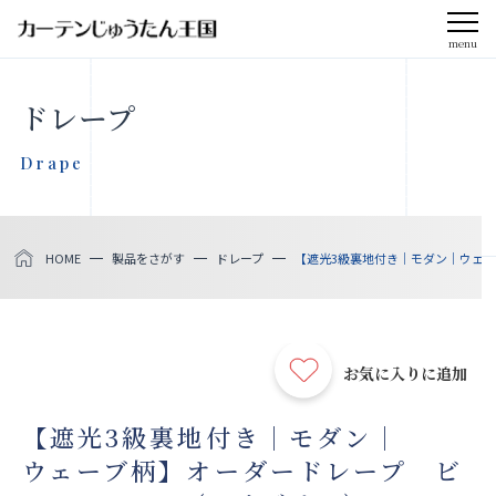
menu
CLOSE
ドレープ
会社案内
Drape
お知らせ
HOME
製品をさがす
ドレープ
【遮光3級裏地付き｜モダン｜ウェーブ
メディア掲載
採用情報
お気に入りに追加
社会貢献活動
【遮光3級裏地付き｜モダン｜
ウェーブ柄】オーダードレープ ビ
製品をさがす