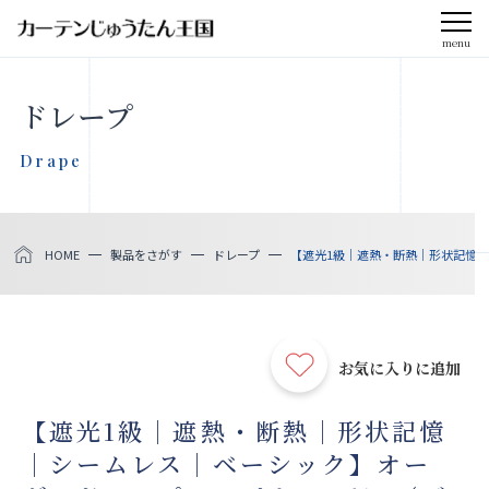
menu
CLOSE
ドレープ
会社案内
Drape
お知らせ
HOME
製品をさがす
ドレープ
【遮光1級｜遮熱・断熱｜形状記憶｜シ
メディア掲載
採用情報
お気に入りに追加
社会貢献活動
【遮光1級｜遮熱・断熱｜形状記憶
｜シームレス｜ベーシック】オー
製品をさがす