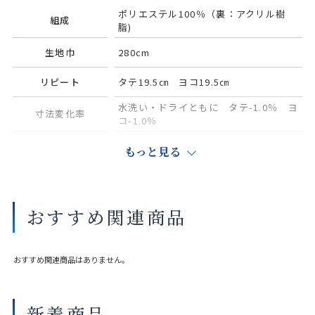
ポリエステル100％（裏：アクリル樹
組成
脂)
生地巾
280cm
リピート
タテ19.5㎝ ヨコ19.5㎝
水洗い・ドライともに タテ-1.0％ ヨ
寸法変化率
コ-1.0％
フック
Aフック、Bフック選択できます
もっと見る
タッセル
別売り（共生地1本550円（税込み）
おすすめ関連商品
サイズや縫製仕様によって価格が異なります。
実際の色や素材感は店舗にてご覧いただけます。
大きな巾を仕立てる場合、継ぎ目が入ることがございます。
おすすめ関連商品はありません。
新着商品