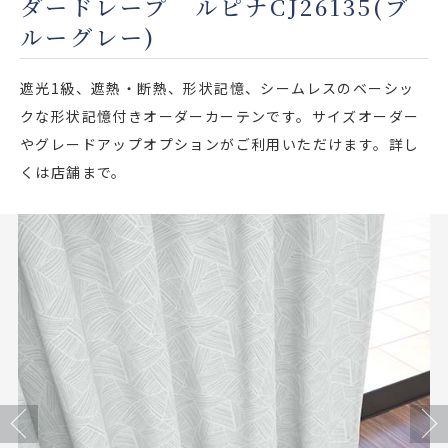
ダードレープ ルピナCJ26135(ブ
店舗をさがす
ルーグレー)
私たちのこだわり
遮光1級、遮熱・断熱、形状記憶、シームレスのベーシッ
クな形状記憶付きオーダーカーテンです。サイズオーダー
お客様の声
やグレードアップオプションがご利用いただけます。詳し
くは店舗まで。
お役立ち情報
FAQ
お問い合わせ
お気に入りリスト
Previous
Next