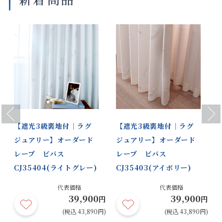
Previous
Next
【遮光3級裏地付｜ラグ
【遮光3級裏地付｜ラグ
ジュアリー】オーダード
ジュアリー】オーダード
レープ ビバス
レープ ビバス
CJ35404(ライトグレー)
CJ35403(アイボリー)
代表価格
代表価格
39,900
39,900
円
円
円
円)
(税込 43,890円)
(税込 43,890円)