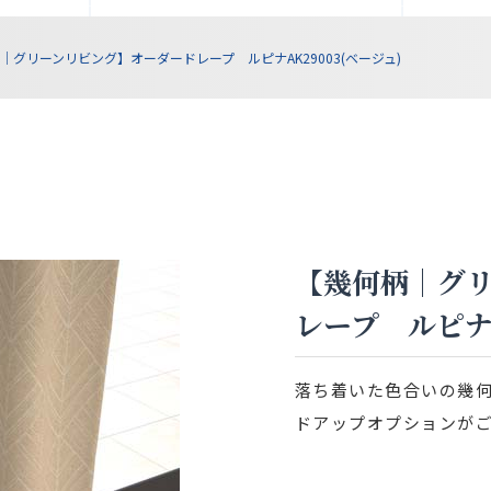
｜グリーンリビング】オーダードレープ ルピナAK29003(ベージュ)
【幾何柄｜グ
レープ ルピナA
落ち着いた色合いの幾
ドアップオプションが