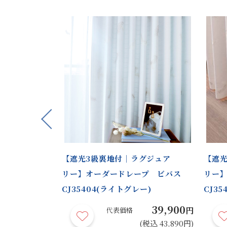
Previous
柄｜裏地付標
【遮光3級裏地付｜ラグジュア
【遮光
ープ ビバス
リー】オーダードレープ ビバス
リー
CJ35404(ライトグレー)
CJ35
44,900
39,900
円
円
代表価格
(税込 49,390円)
(税込 43,890円)