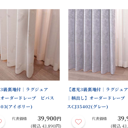
3級裏地付｜ラグジュア
【遮光3級裏地付｜ラグジュ
】オーダードレープ ビバス
｜柄出し】オーダードレープ
403(アイボリー)
スCJ35402(グレー)
39,900
39,
円
代表価格
代表価格
(税込 43,890円)
(税込 43