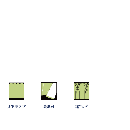
共生地タブ
裏地可
2倍ヒダ