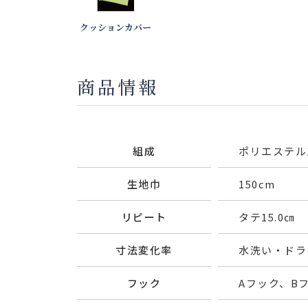
クッションカバー
商品情報
組成
ポリエステル1
生地巾
150cm
リピート
タテ15.0㎝ 
寸法変化率
水洗い・ドライ
フック
Aフック、B