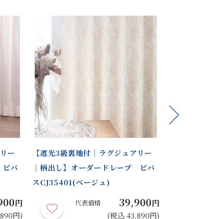
Next
アリー
【遮光3級裏地付｜ラグジュアリー
【遮光1級裏
 ビバ
｜柄出し】オーダードレープ ビバ
モダン】オー
スCJ35401(ベージュ)
CO57404(
900
39,900
円
円
代表価格
代
,890円)
(税込 43,890円)