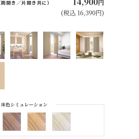
14,900
円
㎝（両開き／片開き共に）
(税込 16,390円)
床色シミュレーション