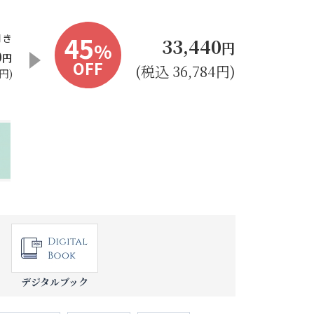
45
開き
33,440
%
円
0
円
OFF
(税込 36,784円)
円)
デジタルブック