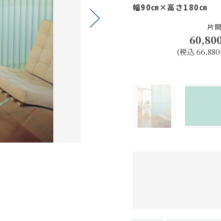
幅90㎝×高さ180㎝
Next
片
60,80
(税込 66,880