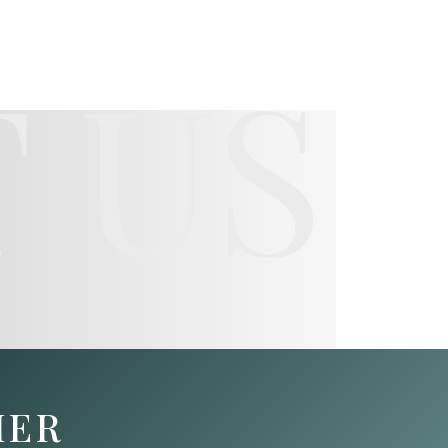
 US
HER