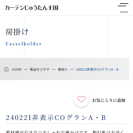
menu
CLOSE
房掛け
会社案内
Tasselholder
お知らせ
HOME
製品をさがす
房掛け
240221非表示COグランA・B
メディア掲載
採用情報
お気に入りに追加
社会貢献活動
240221非表示COグランA・B
製品をさがす
素材感が引き立つおしゃれな房かけです。割引率はお近く