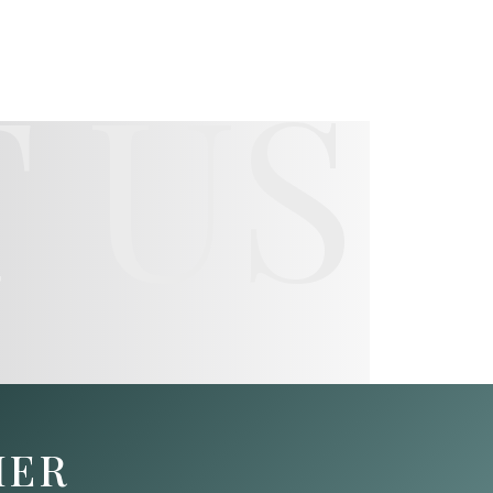
 US
HER