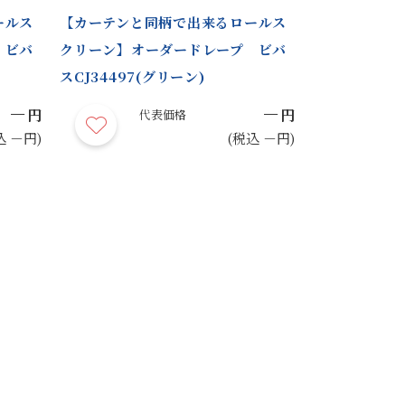
ールス
【カーテンと同柄で出来るロールス
【カーテンと
 ビバ
クリーン】オーダードレープ ビバ
クリーン】オ
スCJ34497(グリーン)
スCJ34496
－
－
円
円
代表価格
代
込 －円)
(税込 －円)