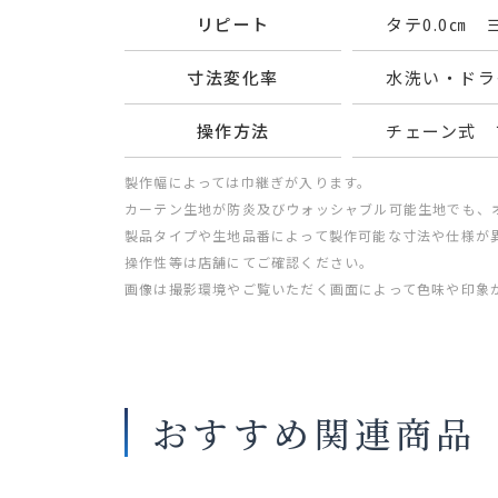
リピート
タテ0.0㎝ ヨ
寸法変化率
水洗い・ドライ
操作方法
チェーン式 
製作幅によっては巾継ぎが入ります。
カーテン生地が防炎及びウォッシャブル可能生地でも、
製品タイプや生地品番によって製作可能な寸法や仕様が
操作性等は店舗にてご確認ください。
画像は撮影環境やご覧いただく画面によって色味や印象
おすすめ関連商品