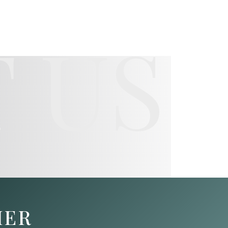
 US
HER