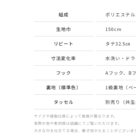
組成
ポリエステル1
生地巾
150cm
リピート
タテ32.5㎝ 
寸法変化率
水洗い・ドライ
フック
Aフック、B
裏地（標準色）
1級裏地（ベ
タッセル
別売り（共生
サイズや縫製仕様によって価格が異なります。
実際の色や素材感は店舗にてご覧いただけます。
大きな巾を仕立てる場合、継ぎ目が入ることがございま