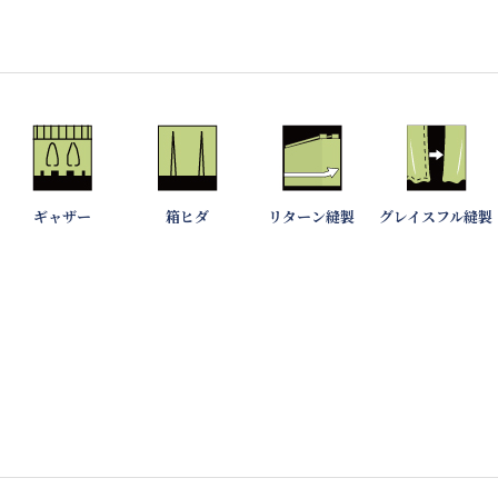
ギャザー
箱ヒダ
リターン縫製
グレイスフル縫製