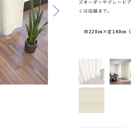
ズオーダーやグレード
Next
くは店舗まで。
巾220㎝×丈140