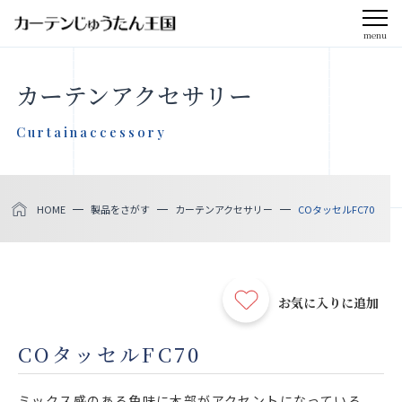
menu
CLOSE
カーテンアクセサリー
会社案内
Curtainaccessory
お知らせ
HOME
製品をさがす
カーテンアクセサリー
COタッセルFC70
メディア掲載
採用情報
お気に入りに追加
社会貢献活動
COタッセルFC70
製品をさがす
ミックス感のある色味に木部がアクセントになっている