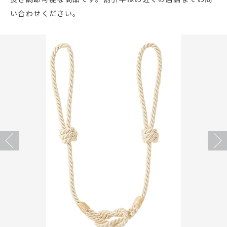
い合わせください。
店舗をさがす
私たちのこだわり
お客様の声
お役立ち情報
FAQ
Previous
Next
お問い合わせ
お気に入りリスト