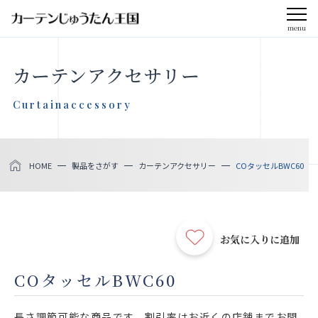
menu
CLOSE
カーテンアクセサリー
会社案内
Curtainaccessory
お知らせ
HOME
製品をさがす
カーテンアクセサリー
COタッセルBWC60
メディア掲載
採用情報
お気に入りに追加
社会貢献活動
COタッセルBWC60
製品をさがす
長さ調節可能な商品です。割引率はお近くの店舗までお問