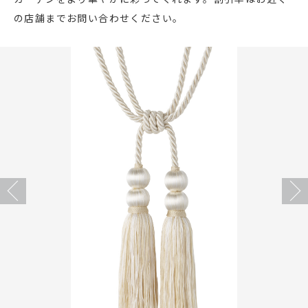
の店舗までお問い合わせください。
店舗をさがす
私たちのこだわり
お客様の声
お役立ち情報
FAQ
Previous
Next
お問い合わせ
お気に入りリスト