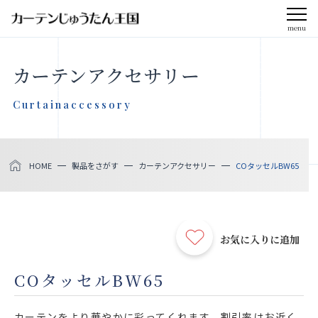
menu
CLOSE
カーテンアクセサリー
会社案内
Curtainaccessory
お知らせ
HOME
製品をさがす
カーテンアクセサリー
COタッセルBW65
メディア掲載
採用情報
お気に入りに追加
社会貢献活動
COタッセルBW65
製品をさがす
カーテンをより華やかに彩ってくれます。割引率はお近く