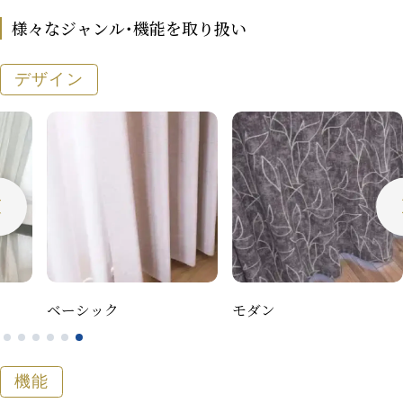
様々なジャンル･機能を取り扱い
デザイン
ベーシック
モダン
ナチ
機能