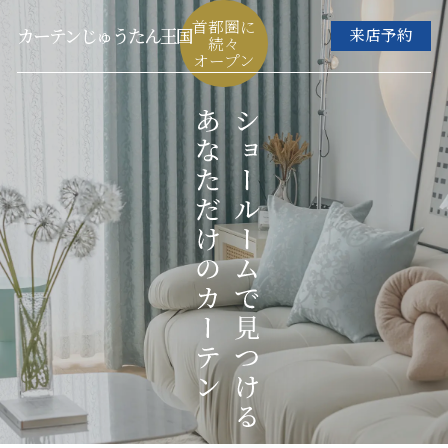
首都圏に
カーテンじゅうたん王国
来店予約
続々
オープン