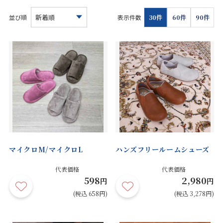
お見積り来店予約はこちら
並び順
表示件数
30件
60件
90件
法人のお客様へ
マイクロM/マイクロL
ハンズフリールームシューズ
代表価格
代表価格
598
2,980
円
円
(税込 658円)
(税込 3,278円)