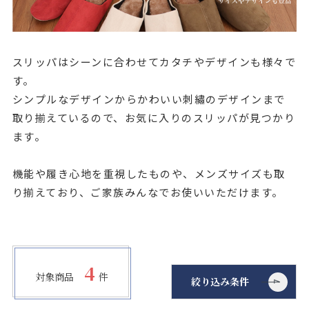
店舗をさがす
私たちのこだわり
スリッパはシーンに合わせてカタチやデザインも様々で
す。
お客様の声
シンプルなデザインからかわいい刺繡のデザインまで
取り揃えているので、お気に入りのスリッパが見つかり
お役立ち情報
ます。
機能や履き心地を重視したものや、メンズサイズも取
FAQ
り揃えており、ご家族みんなでお使いいただけます。
お問い合わせ
お気に入りリスト
4
対象商品
件
絞り込み条件