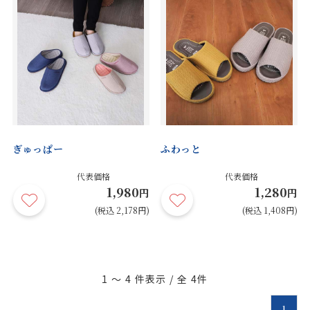
ぎゅっぱー
ふわっと
代表価格
代表価格
1,980
1,280
円
円
(税込 2,178円)
(税込 1,408円)
1 ～ 4
件表示 / 全
4
件
1