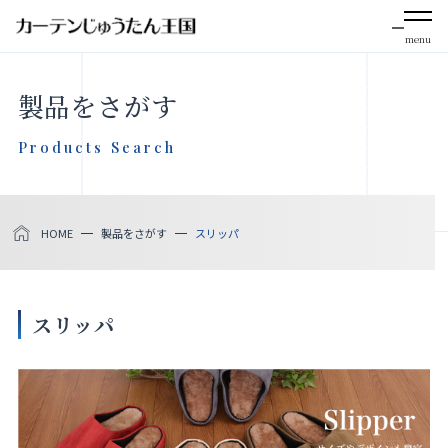
menu
CLOSE
製品をさがす
会社案内
Products Search
お知らせ
HOME
製品をさがす
スリッパ
メディア掲載
採用情報
スリッパ
社会貢献活動
製品をさがす